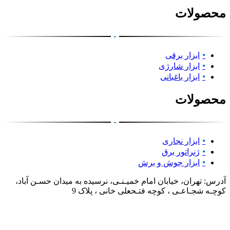
محصولات
-
ابزار برقی
ابزار شارژی
ابزار باغبانی
محصولات
-
ابزار نجاری
ژنراتور برق
ابزار جوش و برش
آدرس: تهران، خیابان امام خمیـنـی، نرسیده به میدان حسـن آباد،
کوچـه شجـاعـی ، کوچه فتـحعلی خانی ، پلاک 9