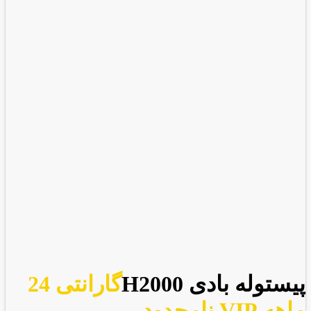
پیستوله بادی H2000
گارانتی 24
ماهه VIP نامحدود