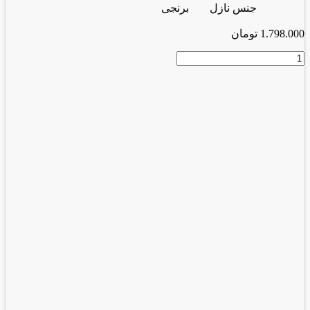
جنس نازل
برنجی
1.798.000
تومان
پیستوله
بادی
H2000
عدد