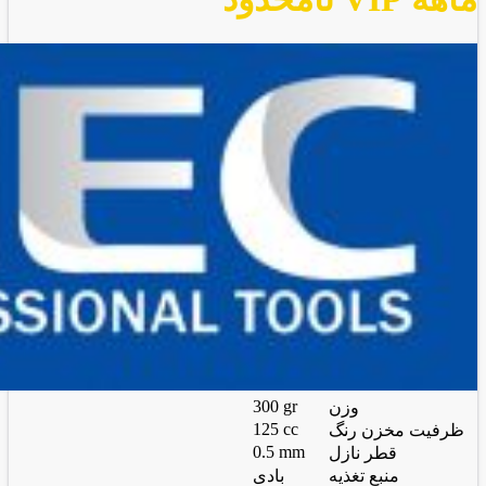
300 gr
وزن
125 cc
ظرفیت مخزن رنگ
0.5 mm
قطر نازل
منبع تغذیه
بادی