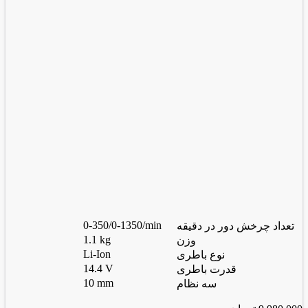
0-350/0-1350/min
تعداد چرخش دور در دقیقه
1.1 kg
وزن
Li-Ion
نوع باطری
14.4 V
قدرت باطری
10 mm
سه نظام