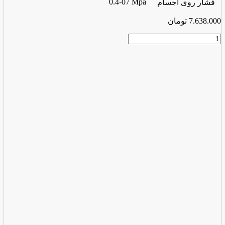
0.4-07 Mpa
فشار روی اجسام
7.638.000
تومان
میخ
کوب
2510
عدد