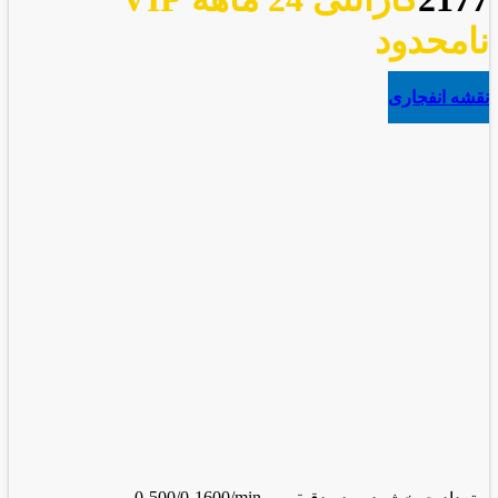
نامحدود
نقشه انفجاری
0-500/0-1600/min