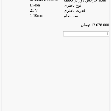
تعداد چرخش دور در دقیقه
Li-Ion
نوع باطری
21 V
قدرت باطری
1-10mm
سه نظام
13.078.000
تومان
دریل
شارژی
براش
لس
2177
عدد