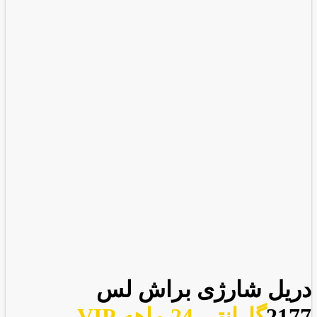
دریل شارژی براش لس
2177
گارانتی 24 ماهه VIP