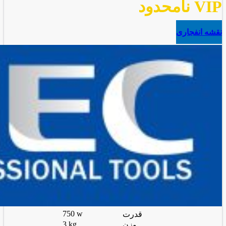
VIP نامحدود
نقشه انفجاری
750 w
قدرت
3 kg
وزن