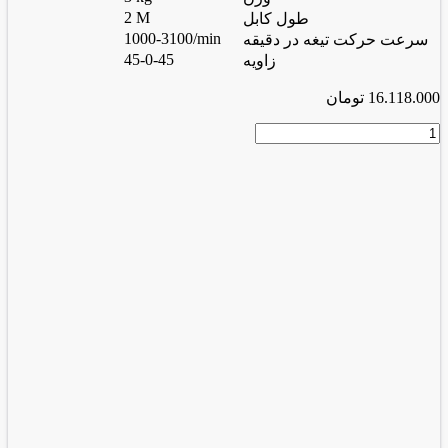
2 M
طول کابل
1000-3100/min
سرعت حرکت تیغه در دقیقه
45-0-45
زاویه
16.118.000
تومان
اره
عمودبر
6
دور
گیربکسی
دیمردار
7550
عدد