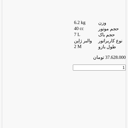
6.2 kg
وزن
40 cc
حجم موتور
7 L
حجم باک
نوع کاربراتور
والبر ژاپن
2 M
طول بازو
37.628.000
تومان
علف
زن
بنزینی
دو
زمانه
ALB-
10
عدد