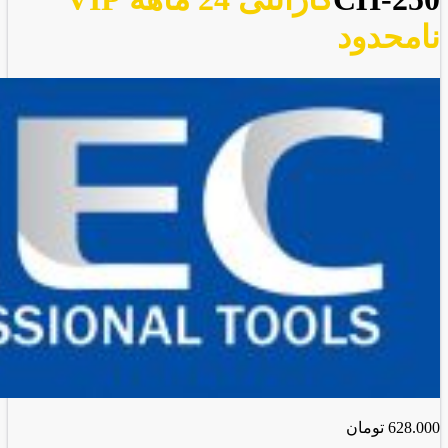
نامحدود
628.000
تومان