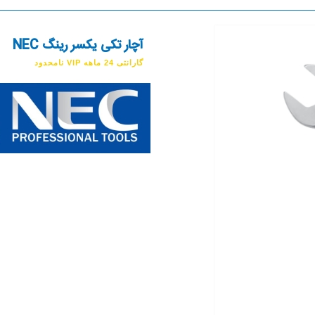
آچار تکی یکسر رینگ NEC
گارانتی 24 ماهه VIP نامحدود