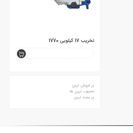
تخریب 17 کیلویی 1770
آچار 8 عددی یکسر جغجغه NEC
پر فروش ترین
محبوب ترین ها
پر بحث ترین