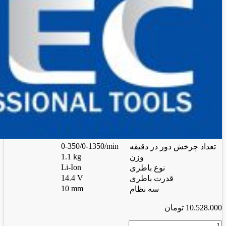
0-350/0-1350/min
تعداد چرخش دور در دقیقه
1.1 kg
وزن
Li-Ion
نوع باطری
14.4 V
قدرت باطری
10 mm
سه نظام
10.528.000
تومان
دریل