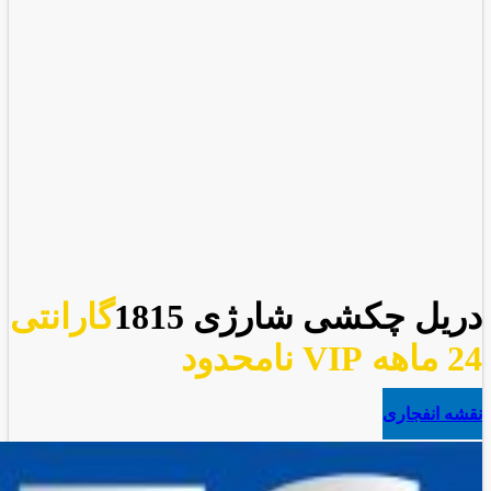
دریل چکشی شارژی 1815
گارانتی
24 ماهه VIP نامحدود
نقشه انفجاری