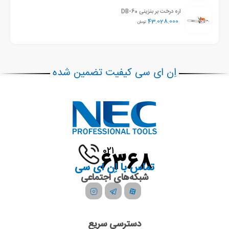
اره درخت بر بنزینی DB-60
43.028.000
تومان
اِن ای سی کیفیت تضمین شده
021
6368
تماس با اِن ای سی
شبکه‌های اجتماعی
دسترسی سریع