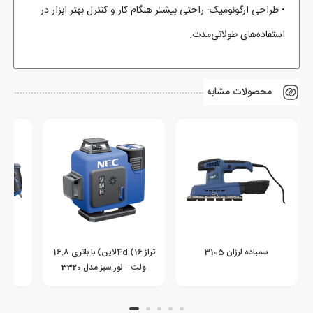
• طراحی ارگونومیک: راحتی بیشتر هنگام کار و کنترل بهتر ابزار در
استفاده‌های طولانی‌مدت.
محصولات مشابه
سمباده لرزان 3105
تراز 4d (16لاین) با باتری 16.8
ولت – نور سبز مدل 3320