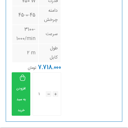
قدرت
750 W
دامنه
45-0-45
چرخش
3100-
سرعت
1000/min
طول
2 m
کابل
7.718.000
تومان
افزودن
به سبد
خرید