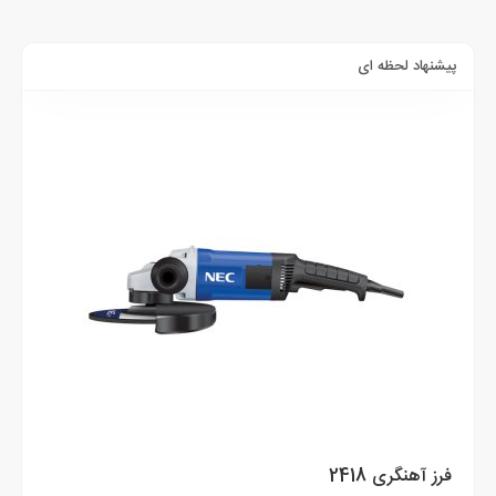
پیشنهاد لحظه ای
فرز آهنگری 2418
بتن کن 4 شیار 