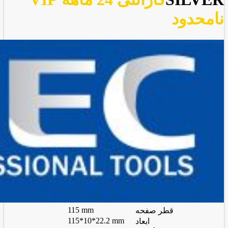
نامحدود
115 mm
قطر صفحه
115*10*22.2 mm
ابعاد