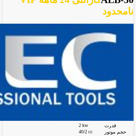
نامحدود
2 kw
قدرت
40/2 cc
حجم موتور