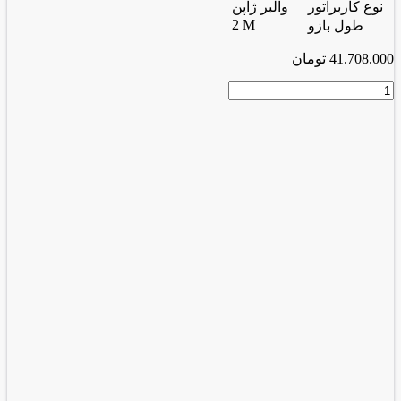
نوع کاربراتور
والبر ژاپن
2 M
طول بازو
41.708.000
تومان
علف
زن
و
شاخه
زن
بنزینی
ALB-
30
عدد