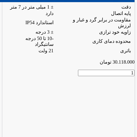
دقت
± 1 میلی متر در 7 متر
پایه اتصال
دارد
مقاومت در برابر گرد و غبار و
استاندارد IP54
لرزش
زاویه خود ترازی
± 3 درجه
-10 تا 50 درجه
محدوده دمای کاری
سانتیگراد
باتری
21 ولت
30.118.000
تومان
تراز
4d
(16لاین)
با
باتری
21
ولت
(همراه
با
لوازم
جانبی
کامل)