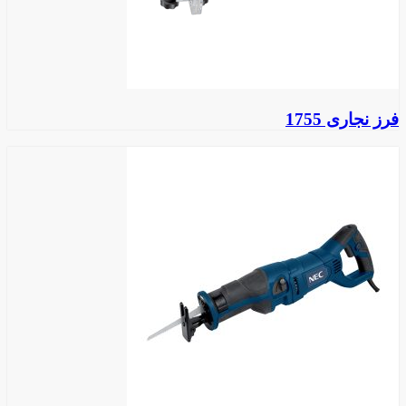
فرز نجاری 1755