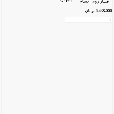
5-7 PSI
فشار روی اجسام
6.438.000
تومان
منگنه
کوب
2520
عدد