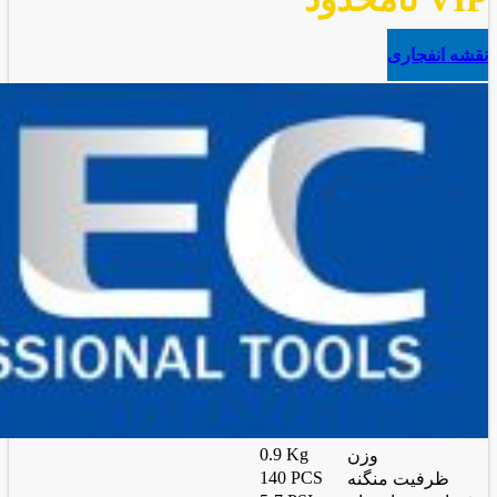
نقشه انفجاری
0.9 Kg
وزن
140 PCS
ظرفیت منگنه