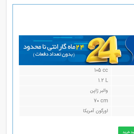
105 cc
1.2 L
والبر ژاپن
70 cm
اورگون آمریکا
بد خرید