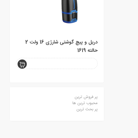
دریل و پیچ گوشتی شارژی 16 ولت 2
مینی فرز د
حالته 1619
پر فروش ترین
محبوب ترین ها
پر بحث ترین