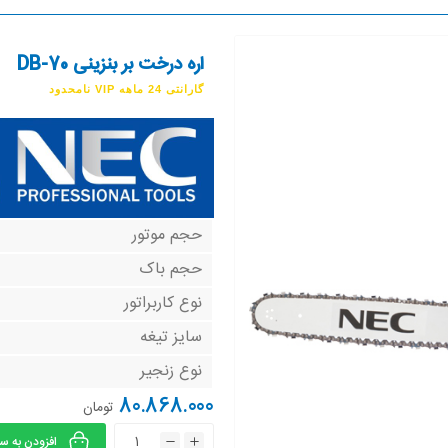
اره درخت بر بنزینی DB-70
گارانتی 24 ماهه VIP نامحدود
حجم موتور
حجم باک
نوع کاربراتور
سایز تیغه
نوع زنجیر
80.868.000
تومان
افزودن به س