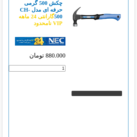
چکش 500 گرمی
حرفه ای مدل CH-
500
گارانتی 24 ماهه
VIP نامحدود
880.000
تومان