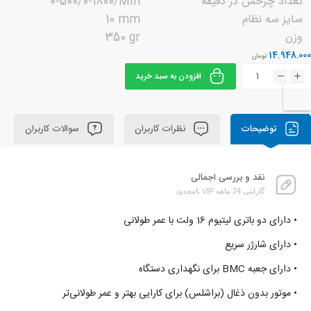
تعداد چرخش در دقیقه
0-500/0-1800/Min
سایز سه نظام
10 mm
وزن
350 gr
14.948.000
تومان
افزودن به سبد خرید
توضیحات
نظرات کاربران
سوالات کاربران
نقد و بررسی اجمالی
گارانتی 24 ماهه VIP نامحدود
• دارای دو باتری لیتیوم 16 ولت با عمر طولانی
• دارای شارژر سریع
• دارای جعبه BMC برای نگهداری دستگاه
• موتور بدون ذغال (براشلس) برای کارایی بهتر و عمر طولانی‌تر