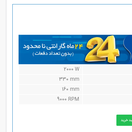
2000 W
330 mm
160 mm
9000 RPM
بد خرید