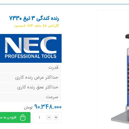
رنده کندگی 3 تیغ 7330
گارانتی 24 ماهه VIP نامحدود
قدرت
حداکثر عرض رنده کاری
حداکثر عمق رنده کاری
سرعت
90.348.000
تومان
افزودن به س