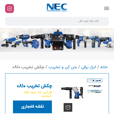
خانه
/
ابزار برقی
/
بتن کن و تخریب
/ چکش تخریب 0810
چکش تخریب 0810
گارانتی 24 ماهه VIP
نامحدود
نقشه انفجاری