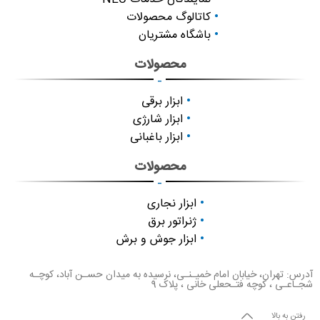
کاتالوگ محصولات
باشگاه مشتریان
محصولات
-
ابزار برقی
ابزار شارژی
ابزار باغبانی
محصولات
-
ابزار نجاری
ژنراتور برق
ابزار جوش و برش
آدرس: تهران، خیابان امام خمیـنـی، نرسیده به میدان حسـن آباد، کوچـه
شجـاعـی ، کوچه فتـحعلی خانی ، پلاک 9
رفتن به بالا