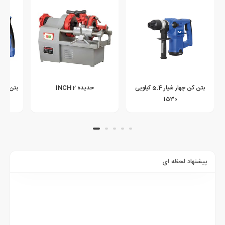
بتن کن چهار شیار 5.4 کیلویی
حدیده 2 INCH
بتن کن 4 شیار 2.6 کیلویی 26
1530
پیشنهاد لحظه ای