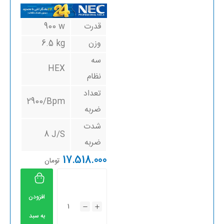
قدرت
900 w
وزن
6.5 kg
سه
HEX
نظام
تعداد
2900/Bpm
ضربه
شدت
8 J/S
ضربه
17.518.000
تومان
افزودن
به سبد