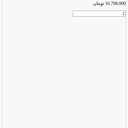
16.798.000
تومان
فرز
آهنگری
2718
عدد