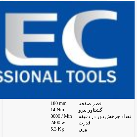
180 mm
قطر صفحه
14 Nm
گشتاور نیرو
8000 / Min
تعداد چرخش دور در دقیقه
2400 w
قدرت
5.3 Kg
وزن