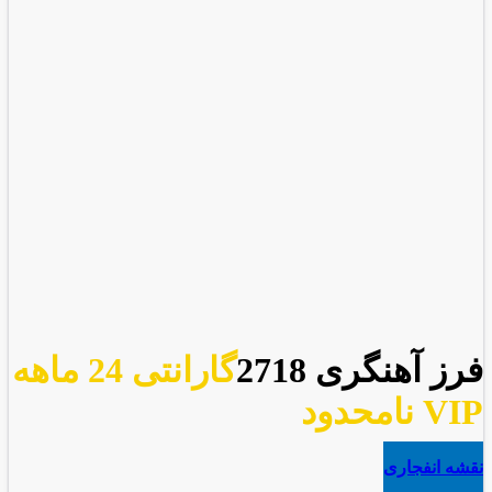
فرز آهنگری 2718
گارانتی 24 ماهه
VIP نامحدود
نقشه انفجاری