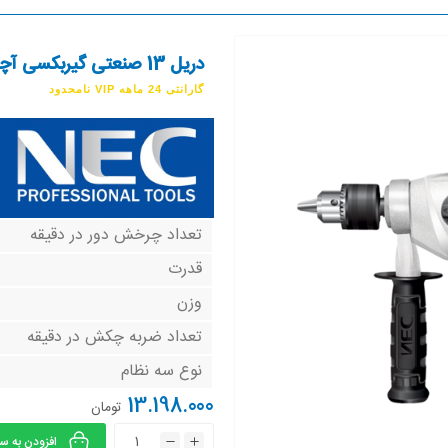
دریل 13 صنعتی گیربکسی آچاری 1331
گارانتی 24 ماهه VIP نامحدود
تعداد چرخش دور در دقیقه
قدرت
وزن
تعداد ضربه چکش در دقیقه
نوع سه نظام
13.198.000
تومان
افزودن به س