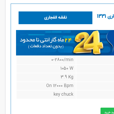
نقشه انفجاری
0-2800/min
1050 W
3.9 Kg
On 12000 Bpm
key chuck
بد خرید