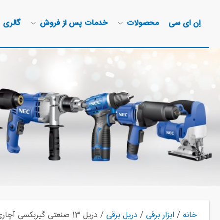
اِن ای سی
محصولات
خدمات پس از فروش
گالری
خانه
/
ابزار برقی
/
دریل برقی
/ دریل 13 صنعتی گیربکسی آچاری 1331