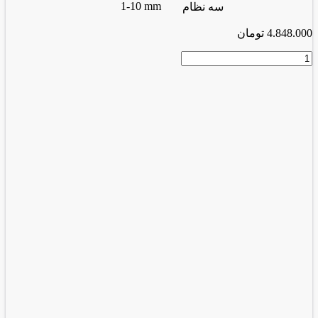
1-10 mm
سه نظام
4.848.000
تومان
پیچ
گوشتی
شارژی
3.6
ولت
با
لوازم
1636
عدد