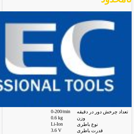
0-200/min
تعداد چرخش دور در دقیقه
0.6 kg
وزن
Li-Ion
نوع باطری
3.6 V
قدرت باطری