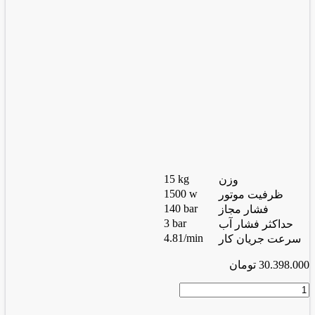
15 kg
وزن
1500 w
ظرفیت موتور
140 bar
فشار مجاز
3 bar
حداکثر فشار آب
4.81/min
سرعت جریان کار
30.398.000
تومان
کارواش
القایی
4401