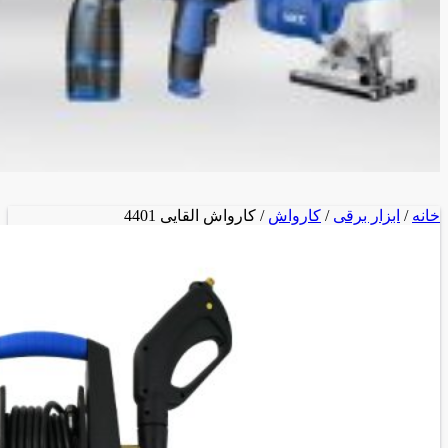
خانه
/
ابزار برقی
/
کارواش
/ کارواش القایی 4401