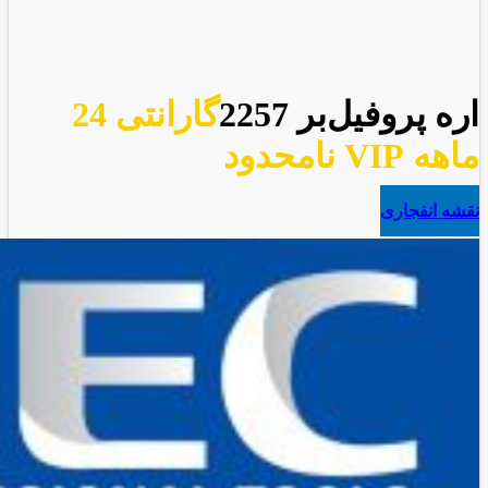
اره پروفیل‌بر 2257
گارانتی 24
ماهه VIP نامحدود
نقشه انفجاری