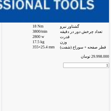
18 Nm
گشتاور نیرو
3800/min
تعداد چرخش دور در دقیقه
2800 w
قدرت
17.5 kg
وزن
355×25.4 mm
قطر صفحه + سوراخ (شفت)
29.998.000
تومان
اره
پروفیل‌بر
2257
عدد