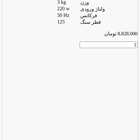
3 kg
وزن
220 w
ولتاژ ورودی
50 Hz
فرکانس
125
قطر سنگ
8.828.000
تومان
سنگ
رومیزی
برقی
12.5
سانت
عدد