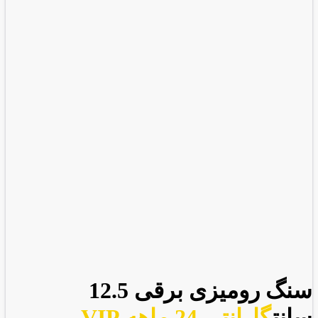
سنگ رومیزی برقی 12.5
سانت
گارانتی 24 ماهه VIP