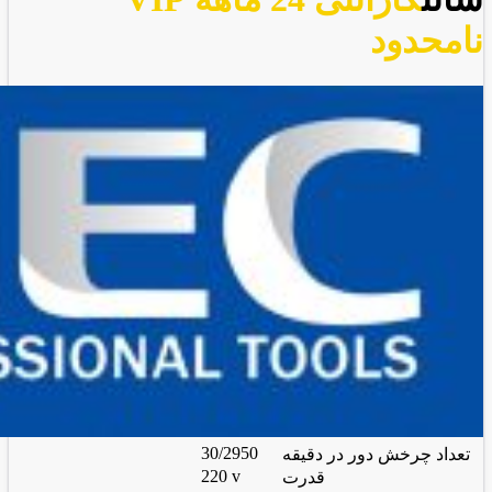
نامحدود
30/2950
تعداد چرخش دور در دقیقه
220 v
قدرت