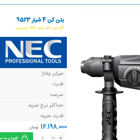
بتن کن 4 شیار 9523
گارانتی 24 ماهه VIP نامحدود
میزان ولتاژ
قدرت
سرعت
حداکثر نرخ ضربه
قدرت ضربه
16.198.000
تومان
افزودن به س