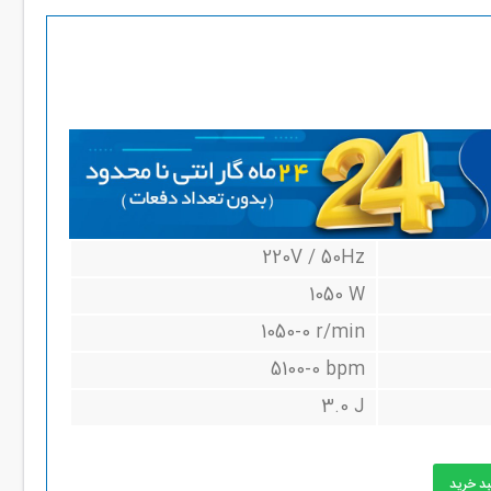
220V / 50Hz
1050 W
1050-0 r/min
5100-0 bpm
3.0 J
بد خرید