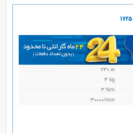
230 w
3 kg
3 Nm
30000/min