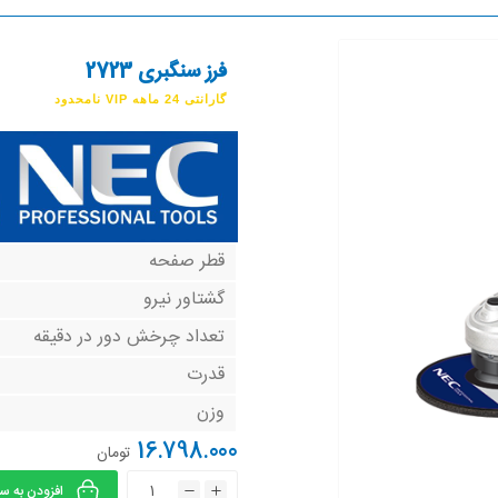
فرز سنگبری 2723
گارانتی 24 ماهه VIP نامحدود
قطر صفحه
گشتاور نیرو
تعداد چرخش دور در دقیقه
قدرت
وزن
16.798.000
تومان
افزودن به س