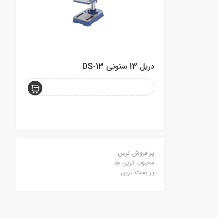
دریل 13 ستونی DS-13
مینی فرز د
پر فروش ترین
محبوب ترین ها
پر بحث ترین