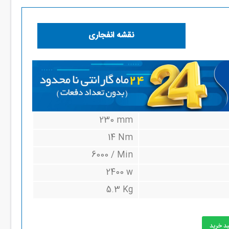
نقشه انفجاری
230 mm
14 Nm
6000 / Min
2400 w
5.3 Kg
بد خرید