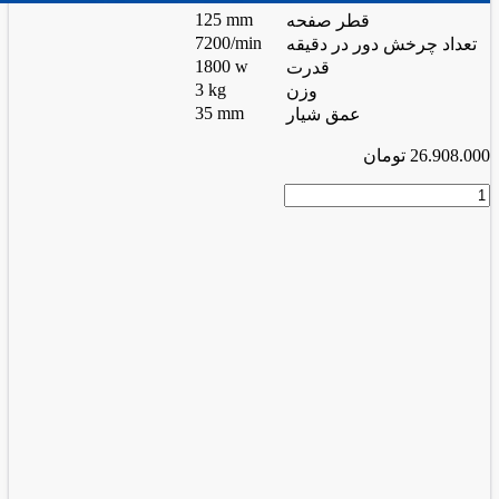
125 mm
قطر صفحه
7200/min
تعداد چرخش دور در دقیقه
1800 w
قدرت
3 kg
وزن
35 mm
عمق شیار
26.908.000
تومان
شیار
کن
و
شیار
زن
5
تیغ
2810
عدد