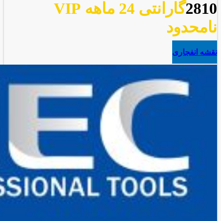
2810
گارانتی 24 ماهه VIP
نامحدود
نقشه انفجاری