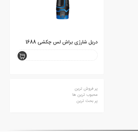
دریل شارژی براش لس چکشی 1688
بتن کن 4 شیار 2.6 کیلویی 9526
پر فروش ترین
محبوب ترین ها
پر بحث ترین