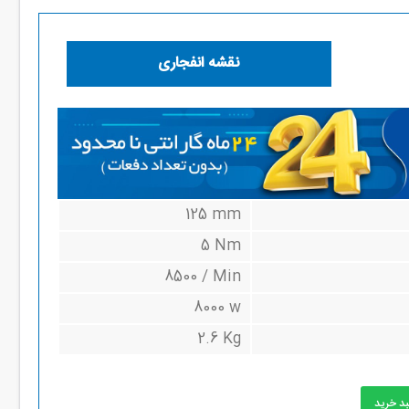
نقشه انفجاری
125 mm
5 Nm
8500 / Min
8000 w
2.6 Kg
بد خرید