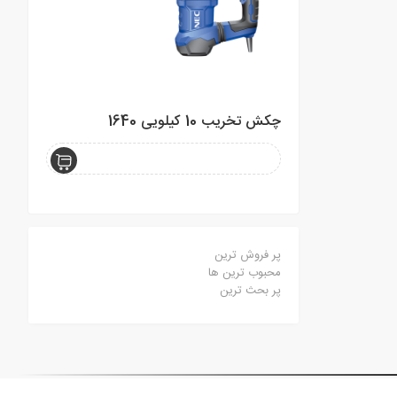
چکش تخریب 10 کیلویی 1640
منگنه کوب 
پر فروش ترین
محبوب ترین ها
پر بحث ترین