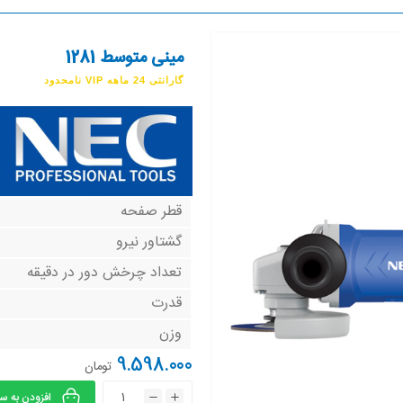
مینی متوسط 1281
گارانتی 24 ماهه VIP نامحدود
قطر صفحه
گشتاور نیرو
تعداد چرخش دور در دقیقه
قدرت
وزن
9.598.000
تومان
افزودن به س