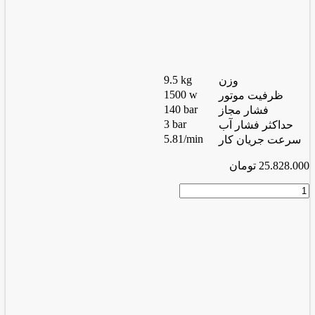
9.5 kg
وزن
1500 w
ظرفیت موتور
140 bar
فشار مجاز
3 bar
حداکثر فشار آب
5.81/min
سرعت جریان کار
25.828.000
تومان
کارواش
القایی
4403
عدد