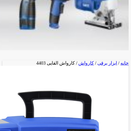
خانه
/
ابزار برقی
/
کارواش
/ کارواش القایی 4403