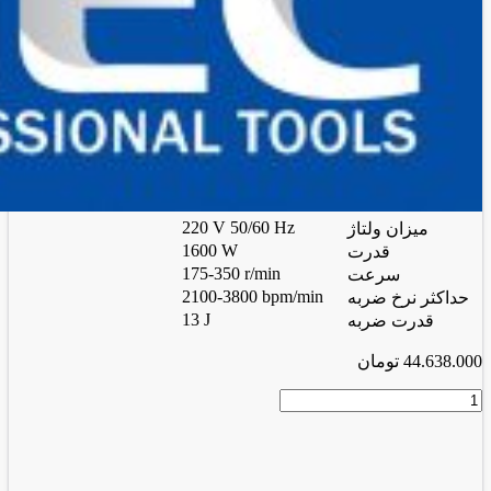
220 V 50/60 Hz
میزان ولتاژ
1600 W
قدرت
175-350 r/min
سرعت
2100-3800 bpm/min
حداکثر نرخ ضربه
13 J
قدرت ضربه
44.638.000
تومان
بتن
کن
10
کیلویی
5