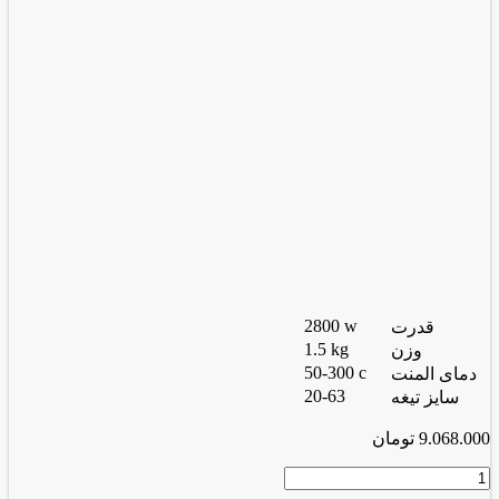
2800 w
قدرت
1.5 kg
وزن
50-300 c
دمای المنت
20-63
سایز تیغه
9.068.000
تومان
اتوی
لوله