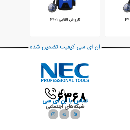
کارواش القایی 4401
اِن ای سی کیفیت تضمین شده
021
6368
تماس با اِن ای سی
شبکه‌های اجتماعی