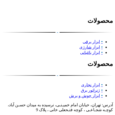
محصولات
-
ابزار برقی
ابزار شارژی
ابزار باغبانی
محصولات
-
ابزار نجاری
ژنراتور برق
ابزار جوش و برش
آدرس: تهران، خیابان امام خمیـنـی، نرسیده به میدان حسـن آباد،
کوچـه شجـاعـی ، کوچه فتـحعلی خانی ، پلاک 9