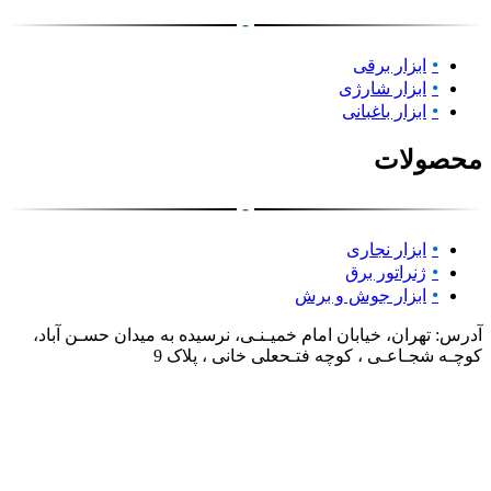
-
ابزار برقی
ابزار شارژی
ابزار باغبانی
محصولات
-
ابزار نجاری
ژنراتور برق
ابزار جوش و برش
آدرس: تهران، خیابان امام خمیـنـی، نرسیده به میدان حسـن آباد،
کوچـه شجـاعـی ، کوچه فتـحعلی خانی ، پلاک 9