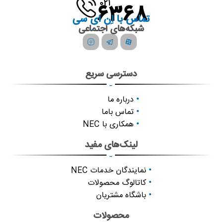
021
6368
تماس با اِن ای سی
شبکه‌های اجتماعی
دسترسی سریع
-
درباره ما
تماس باما
همکاری با NEC
لینک‌های مفید
-
نمایندگان خدمات NEC
کاتالوگ محصولات
باشگاه مشتریان
محصولات