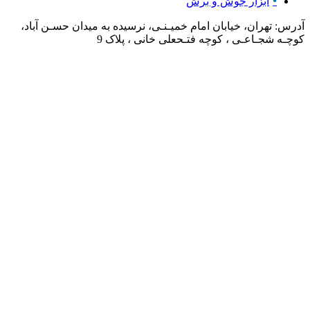
ابزار جوش و برش
آدرس: تهران، خیابان امام خمیـنـی، نرسیده به میدان حسـن آباد،
کوچـه شجـاعـی ، کوچه فتـحعلی خانی ، پلاک 9