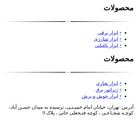
محصولات
-
ابزار برقی
ابزار شارژی
ابزار باغبانی
محصولات
-
ابزار نجاری
ژنراتور برق
ابزار جوش و برش
آدرس: تهران، خیابان امام خمیـنـی، نرسیده به میدان حسـن آباد،
کوچـه شجـاعـی ، کوچه فتـحعلی خانی ، پلاک 9