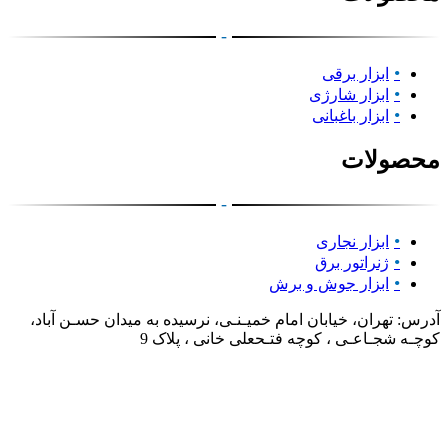
-
ابزار برقی
ابزار شارژی
ابزار باغبانی
محصولات
-
ابزار نجاری
ژنراتور برق
ابزار جوش و برش
آدرس: تهران، خیابان امام خمیـنـی، نرسیده به میدان حسـن آباد،
کوچـه شجـاعـی ، کوچه فتـحعلی خانی ، پلاک 9