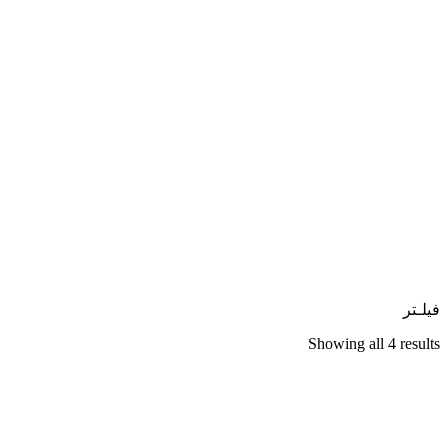
فیلـتر
Sorted
Showing all 4 results
by
latest