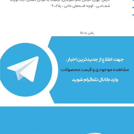
ابزار نجاری
آدرس: تهران، خیابان امام خمیـنـی، نرسیده به میدان حسـن آباد، کوچـه
شجـاعـی ، کوچه فتـحعلی خانی ، پلاک 9
ژنراتور برق
ابزار جوش و برش
رفتن به بالا